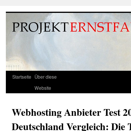
Projekt Ernstfall 2.0
Studiengruppe für Krisenvorbereitung
Startseite
Über diese
Zum
Website
Inhalt
springen
Webhosting Anbieter Test 2
Deutschland Vergleich: Die 